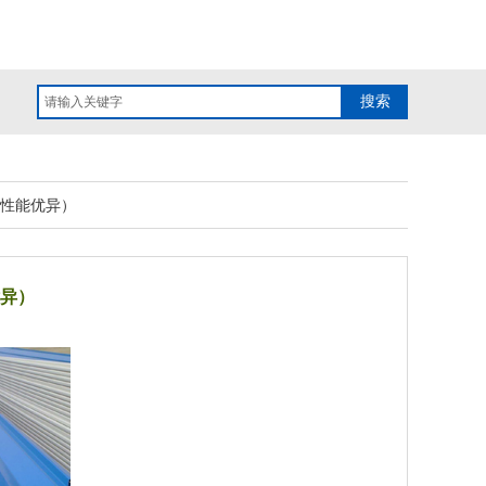
搜索
石
轻钢别墅
呼市别墅房
呼和浩特别墅房
内蒙古钢结构预应
性能优异）
异）